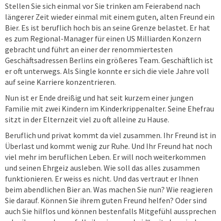
Stellen Sie sich einmal vor Sie trinken am Feierabend nach
längerer Zeit wieder einmal mit einem guten, alten Freund ein
Bier. Es ist beruflich hoch bis an seine Grenze belastet. Er hat
es zum Regional-Manager für einen US Milliarden Konzern
gebracht und führt an einer der renommiertesten
Geschäftsadressen Berlins ein größeres Team. Geschäftlich ist
er oft unterwegs. Als Single konnte er sich die viele Jahre voll
auf seine Karriere konzentrieren.
Nun ist er Ende dreißig und hat seit kurzem einer jungen
Familie mit zwei Kindern im Kinderkrippenalter. Seine Ehefrau
sitzt in der Elternzeit viel zu oft alleine zu Hause.
Beruflich und privat kommt da viel zusammen. Ihr Freund ist in
Überlast und kommt wenig zur Ruhe. Und Ihr Freund hat noch
viel mehr im beruflichen Leben. Er will noch weiterkommen
und seinen Ehrgeiz ausleben. Wie soll das alles zusammen
funktionieren. Er weiss es nicht. Und das vertraut er Ihnen
beim abendlichen Bier an. Was machen Sie nun? Wie reagieren
Sie darauf. Können Sie ihrem guten Freund helfen? Oder sind
auch Sie hilflos und können bestenfalls Mitgefühl aussprechen